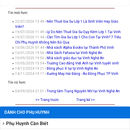
Tin mới hơn:
22/07/2026 13:49
-
Nên Thuê Gia Sư Lớp 1 Là Sinh Viên Hay Giáo
Viên?
19/07/2026 11:49
-
Lý Do Nên Thuê Gia Sư Dạy Kèm Lớp 1 Tại Vinh
19/07/2026 11:44
-
Cần Tìm Gia Sư Lớp 1 Cho Con Tại Vinh? 7 Tiêu
Chí Phụ Huynh Không Nên Bỏ Qua
10/06/2026 07:44
-
Nhà sách Alpha Books tại Thành Phố Vinh
10/01/2026 19:56
-
Nhà Sách Fahasa tại Vinh Nghệ An
10/09/2025 19:50
-
Nhà sách giáo dục tại Vinh Nghệ An
10/05/2025 15:54
-
Trường Cao đẳng Việt Anh tại Vinh tuyển sinh
14/12/2024 19:21
-
Đồng phục X tại tp Vinh Nghệ An
14/11/2024 19:17
-
Xưởng May Hải Đăng - Áo Đồng Phục TP Vinh
Tin cũ hơn:
04/09/2024 21:01
-
Trung tâm Trạng Nguyên Nhí tại Vinh Nghệ An
<< Trang truớc
Trang kế >>
DÀNH CHO PHỤ HUYNH
Phụ Huynh Cần Biết