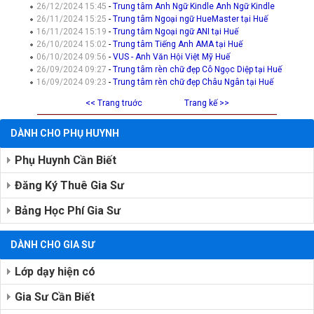
26/12/2024 15:45
-
Trung tâm Anh Ngữ Kindle Anh Ngữ Kindle
26/11/2024 15:25
-
Trung tâm Ngoại ngữ HueMaster tại Huế
16/11/2024 15:19
-
Trung tâm Ngoại ngữ ANI tại Huế
26/10/2024 15:02
-
Trung tâm Tiếng Anh AMA tại Huế
06/10/2024 09:56
-
VUS - Anh Văn Hội Việt Mỹ Huế
26/09/2024 09:27
-
Trung tâm rèn chữ đẹp Cô Ngọc Diệp tại Huế
16/09/2024 09:23
-
Trung tâm rèn chữ đẹp Châu Ngân tại Huế
<< Trang truớc
Trang kế >>
DÀNH CHO PHỤ HUYNH
Phụ Huynh Cần Biết
Đăng Ký Thuê Gia Sư
Bảng Học Phí Gia Sư
DÀNH CHO GIA SƯ
Lớp dạy hiện có
Gia Sư Cần Biết