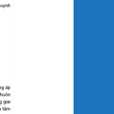
huynh
ng áp
khuôn
 giai
a tâm