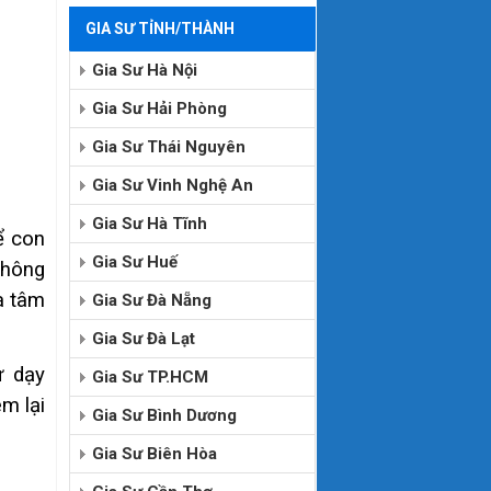
GIA SƯ TỈNH/THÀNH
Gia Sư Hà Nội
Gia Sư Hải Phòng
Gia Sư Thái Nguyên
Gia Sư Vinh Nghệ An
Gia Sư Hà Tĩnh
ể con
Gia Sư Huế
 không
a tâm
Gia Sư Đà Nẵng
Gia Sư Đà Lạt
ư dạy
Gia Sư TP.HCM
m lại
Gia Sư Bình Dương
Gia Sư Biên Hòa