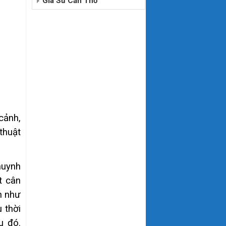
Gia Sư Cần Thơ
cảnh,
thuật
huynh
t cân
h như
 thời
u đó.