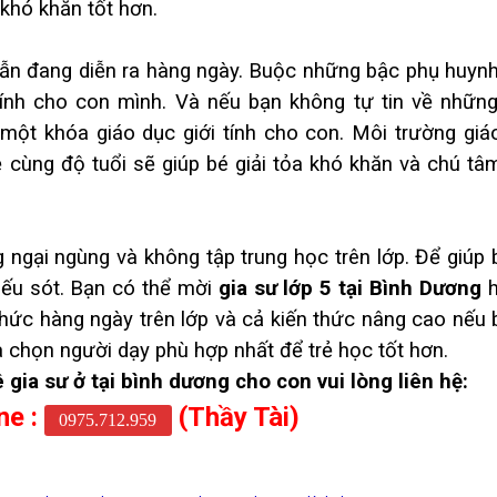
 khó khăn tốt hơn.
vẫn đang diễn ra hàng ngày. Buộc những bậc phụ huynh
 tính cho con mình. Và nếu bạn không tự tin về những
 một khóa giáo dục giới tính cho con. Môi trường giá
ẻ cùng độ tuổi sẽ giúp bé giải tỏa khó khăn và chú tâ
g ngại ngùng và không tập trung học trên lớp. Để giúp 
iếu sót. Bạn có thể mời
gia sư lớp 5 tại Bình Dương
h
thức hàng ngày trên lớp và cả kiến thức nâng cao nếu 
a chọn người dạy phù hợp nhất để trẻ học tốt hơn.
gia sư ở tại bình dương cho con vui lòng liên hệ:
ne :
(Thầy Tài)
0975.712.959