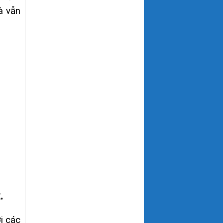
à vẫn
.
i các