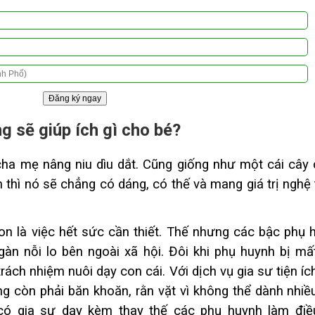
ng sẽ giúp ích gì cho bé?
cha mẹ nâng niu dìu dắt. Cũng giống như một cái cây 
 thì nó sẽ chẳng có dáng, có thế và mang giá trị nghệ 
on là việc hết sức cần thiết. Thế nhưng các bậc phụ 
àn nỗi lo bên ngoài xã hội. Đôi khi phụ huynh bị mấ
ách nhiệm nuôi dạy con cái. Với dịch vụ gia sư tiện íc
g còn phải băn khoăn, rằn vặt vì không thể dành nhiều
có gia sư dạy kèm thay thế các phụ huynh làm điề