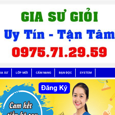
IA SƯ
LỚP MỚI
CẨM NANG
BẠN ĐỌC
SYSTEM