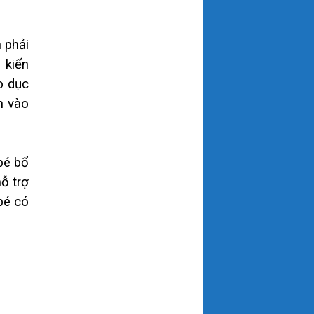
 phải
 kiến
o dục
m vào
bé bổ
ỗ trợ
bé có