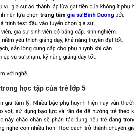
 vụ gia sư ảo thành lập lừa gạt tiền của không ít phụ 
nh nên lựa chọn
trung tâm
gia sư Bình Dương
bởi:
á trình test đầu vào tuyển chọn gia sư.
o viên, gia sư sinh viên có bằng cấp, kinh nghiệm.
 niềm yêu thích giảng dạy, khả năng truyền đạt tốt.
 bạch, sẵn lòng cung cấp cho phụ huynh khi cần.
iệp vụ sư phạm, kỹ năng giảng dạy tốt.
âm với nghề.
trong học tập của trẻ lớp 5
 gia tâm lý: Nhiều bậc phụ huynh hiện nay vẫn thườ
o vọt, sử dụng bạo lực và răn đe để hướng trẻ theo 
ức này chắc chắn sẽ phản tác dụng nếu trẻ đang trong
ắng nghe con nhiều hơn. Học cách trở thành chuyên gi