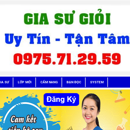
IA SƯ
LỚP MỚI
CẨM NANG
BẠN ĐỌC
SYSTEM