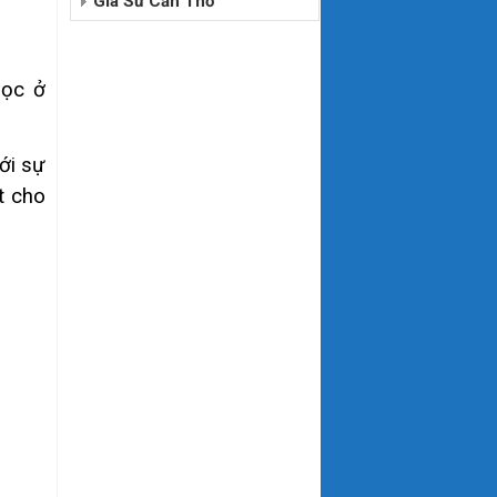
Gia Sư Cần Thơ
học ở
ới sự
t cho