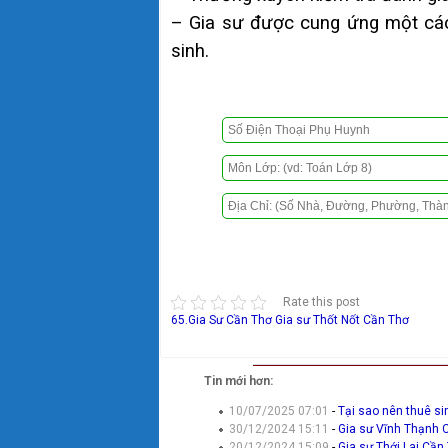
– Gia sư được cung ứng một cách
sinh.
Rate this post
65.Gia Sư Cần Thơ
Gia sư Thốt Nốt Cần Thơ
Tin mới hơn:
10/07/2025 07:01
-
Tại sao nên thuê si
30/12/2024 15:11
-
Gia sư Vĩnh Thạnh 
20/12/2024 15:09
-
Gia sư Thới Lai Cần