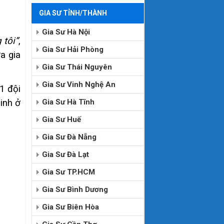
GIA SƯ TỈNH/THÀNH
Gia Sư Hà Nội
 tôi”
,
Gia Sư Hải Phòng
a gia
Gia Sư Thái Nguyên
Gia Sư Vinh Nghệ An
1 đội
inh ở
Gia Sư Hà Tĩnh
Gia Sư Huế
Gia Sư Đà Nẵng
Gia Sư Đà Lạt
Gia Sư TP.HCM
Gia Sư Bình Dương
Gia Sư Biên Hòa