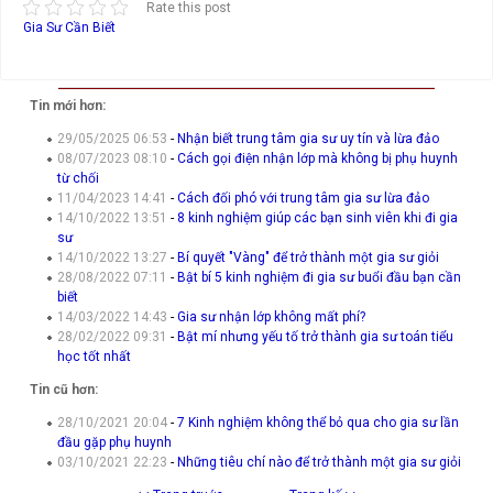
Rate this post
Gia Sư Cần Biết
Tin mới hơn:
29/05/2025 06:53
-
Nhận biết trung tâm gia sư uy tín và lừa đảo
08/07/2023 08:10
-
Cách gọi điện nhận lớp mà không bị phụ huynh
từ chối
11/04/2023 14:41
-
Cách đối phó với trung tâm gia sư lừa đảo
14/10/2022 13:51
-
8 kinh nghiệm giúp các bạn sinh viên khi đi gia
sư
14/10/2022 13:27
-
Bí quyết "Vàng" để trở thành một gia sư giỏi
28/08/2022 07:11
-
Bật bí 5 kinh nghiệm đi gia sư buổi đầu bạn cần
biết
14/03/2022 14:43
-
Gia sư nhận lớp không mất phí?
28/02/2022 09:31
-
Bật mí nhưng yếu tố trở thành gia sư toán tiểu
học tốt nhất
Tin cũ hơn:
28/10/2021 20:04
-
7 Kinh nghiệm không thể bỏ qua cho gia sư lần
đầu gặp phụ huynh
03/10/2021 22:23
-
Những tiêu chí nào để trở thành một gia sư giỏi