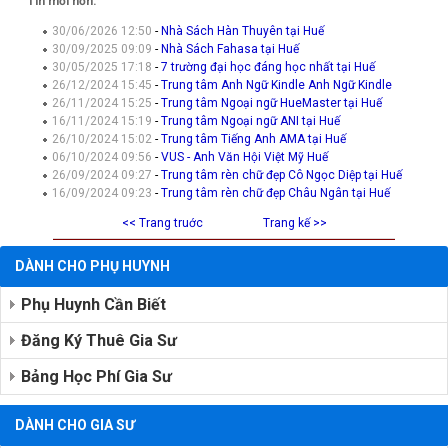
Tin mới hơn:
30/06/2026 12:50
-
Nhà Sách Hàn Thuyên tại Huế
30/09/2025 09:09
-
Nhà Sách Fahasa tại Huế
30/05/2025 17:18
-
7 trường đại học đáng học nhất tại Huế
26/12/2024 15:45
-
Trung tâm Anh Ngữ Kindle Anh Ngữ Kindle
26/11/2024 15:25
-
Trung tâm Ngoại ngữ HueMaster tại Huế
16/11/2024 15:19
-
Trung tâm Ngoại ngữ ANI tại Huế
26/10/2024 15:02
-
Trung tâm Tiếng Anh AMA tại Huế
06/10/2024 09:56
-
VUS - Anh Văn Hội Việt Mỹ Huế
26/09/2024 09:27
-
Trung tâm rèn chữ đẹp Cô Ngọc Diệp tại Huế
16/09/2024 09:23
-
Trung tâm rèn chữ đẹp Châu Ngân tại Huế
<< Trang truớc
Trang kế >>
DÀNH CHO PHỤ HUYNH
Phụ Huynh Cần Biết
Đăng Ký Thuê Gia Sư
Bảng Học Phí Gia Sư
DÀNH CHO GIA SƯ