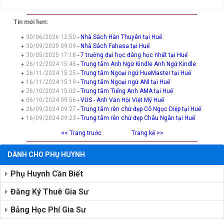
Tin mới hơn:
30/06/2026 12:50
-
Nhà Sách Hàn Thuyên tại Huế
30/09/2025 09:09
-
Nhà Sách Fahasa tại Huế
30/05/2025 17:18
-
7 trường đại học đáng học nhất tại Huế
26/12/2024 15:45
-
Trung tâm Anh Ngữ Kindle Anh Ngữ Kindle
26/11/2024 15:25
-
Trung tâm Ngoại ngữ HueMaster tại Huế
16/11/2024 15:19
-
Trung tâm Ngoại ngữ ANI tại Huế
26/10/2024 15:02
-
Trung tâm Tiếng Anh AMA tại Huế
06/10/2024 09:56
-
VUS - Anh Văn Hội Việt Mỹ Huế
26/09/2024 09:27
-
Trung tâm rèn chữ đẹp Cô Ngọc Diệp tại Huế
16/09/2024 09:23
-
Trung tâm rèn chữ đẹp Châu Ngân tại Huế
<< Trang truớc
Trang kế >>
DÀNH CHO PHỤ HUYNH
Phụ Huynh Cần Biết
Đăng Ký Thuê Gia Sư
Bảng Học Phí Gia Sư