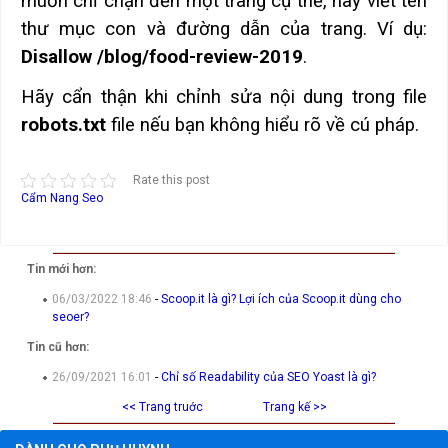
muốn chỉ chặn đến một trang cụ thể, hãy viết tên
thư mục con và đường dẫn của trang. Ví dụ:
Disallow /blog/food-review-2019
.
Hãy cẩn thận khi chỉnh sửa nội dung trong file
robots.txt
file nếu bạn không hiểu rõ về cú pháp.
Rate this post
Cẩm Nang Seo
Tin mới hơn:
06/03/2022 18:46
-
Scoop.it là gì? Lợi ích của Scoop.it dùng cho
seoer?
Tin cũ hơn:
26/09/2021 16:01
-
Chỉ số Readability của SEO Yoast là gì?
<< Trang truớc
Trang kế >>