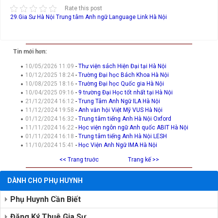
Rate this post
29.Gia Sư Hà Nội
Trung tâm Anh ngữ Language Link Hà Nội
Tin mới hơn:
10/05/2026 11:09
-
Thư viện sách Hiện Đại tại Hà Nội
10/12/2025 18:24
-
Trường Đại học Bách Khoa Hà Nội
10/08/2025 18:16
-
Trường Đại học Quốc gia Hà Nội
10/04/2025 09:16
-
9 trường Đại Học tốt nhất tại Hà Nội
21/12/2024 16:12
-
Trung Tâm Anh Ngữ ILA Hà Nội
11/12/2024 19:58
-
Anh văn hội Việt Mỹ VUS Hà Nội
01/12/2024 16:32
-
Trung tâm tiếng Anh Hà Nội Oxford
11/11/2024 16:22
-
Học viện ngôn ngữ Anh quốc ABIT Hà Nội
01/11/2024 16:18
-
Trung tâm tiếng Anh Hà Nội LESH
11/10/2024 15:41
-
Học Viện Anh Ngữ IMA Hà Nội
<< Trang truớc
Trang kế >>
DÀNH CHO PHỤ HUYNH
Phụ Huynh Cần Biết
Đăng Ký Thuê Gia Sư