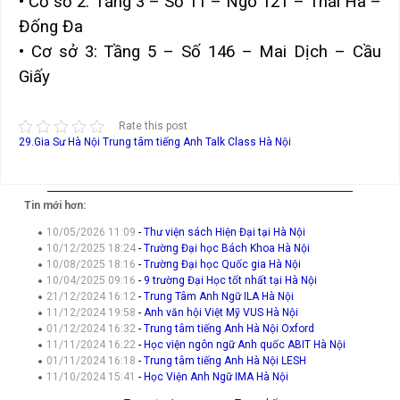
• Cơ sở 2: Tầng 3 – Số 11 – Ngõ 121 – Thái Hà –
Đống Đa
• Cơ sở 3: Tầng 5 – Số 146 – Mai Dịch – Cầu
Giấy
Rate this post
29.Gia Sư Hà Nội
Trung tâm tiếng Anh Talk Class Hà Nội
Tin mới hơn:
10/05/2026 11:09
-
Thư viện sách Hiện Đại tại Hà Nội
10/12/2025 18:24
-
Trường Đại học Bách Khoa Hà Nội
10/08/2025 18:16
-
Trường Đại học Quốc gia Hà Nội
10/04/2025 09:16
-
9 trường Đại Học tốt nhất tại Hà Nội
21/12/2024 16:12
-
Trung Tâm Anh Ngữ ILA Hà Nội
11/12/2024 19:58
-
Anh văn hội Việt Mỹ VUS Hà Nội
01/12/2024 16:32
-
Trung tâm tiếng Anh Hà Nội Oxford
11/11/2024 16:22
-
Học viện ngôn ngữ Anh quốc ABIT Hà Nội
01/11/2024 16:18
-
Trung tâm tiếng Anh Hà Nội LESH
11/10/2024 15:41
-
Học Viện Anh Ngữ IMA Hà Nội