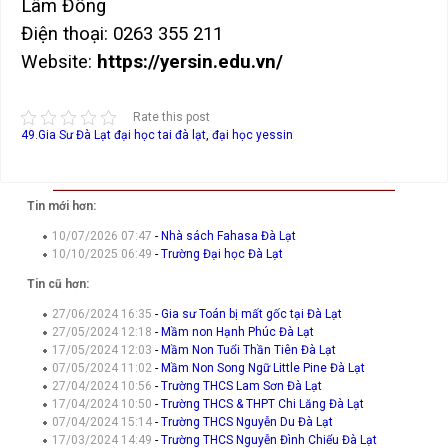
Lâm Đồng
Điện thoại: 0263 355 211
Website:
https://yersin.edu.vn/
Rate this post
49.Gia Sư Đà Lạt
đại học tai đà lạt
,
đại học yessin
Tin mới hơn:
10/07/2026 07:47
-
Nhà sách Fahasa Đà Lạt
10/10/2025 06:49
-
Trường Đại học Đà Lạt
Tin cũ hơn:
27/06/2024 16:35
-
Gia sư Toán bị mất gốc tại Đà Lạt
27/05/2024 12:18
-
Mầm non Hạnh Phúc Đà Lạt
17/05/2024 12:03
-
Mầm Non Tuổi Thần Tiên Đà Lạt
07/05/2024 11:02
-
Mầm Non Song Ngữ Little Pine Đà Lạt
27/04/2024 10:56
-
Trường THCS Lam Sơn Đà Lạt
17/04/2024 10:50
-
Trường THCS & THPT Chi Lăng Đà Lạt
07/04/2024 15:14
-
Trường THCS Nguyễn Du Đà Lạt
17/03/2024 14:49
-
Trường THCS Nguyễn Đình Chiểu Đà Lạt