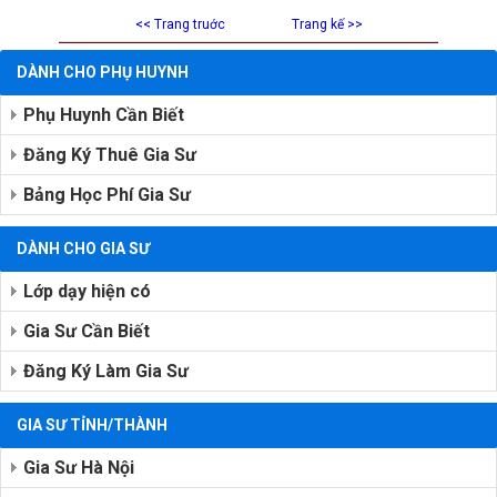
<< Trang truớc
Trang kế >>
DÀNH CHO PHỤ HUYNH
Phụ Huynh Cần Biết
Đăng Ký Thuê Gia Sư
Bảng Học Phí Gia Sư
DÀNH CHO GIA SƯ
Lớp dạy hiện có
Gia Sư Cần Biết
Đăng Ký Làm Gia Sư
GIA SƯ TỈNH/THÀNH
Gia Sư Hà Nội