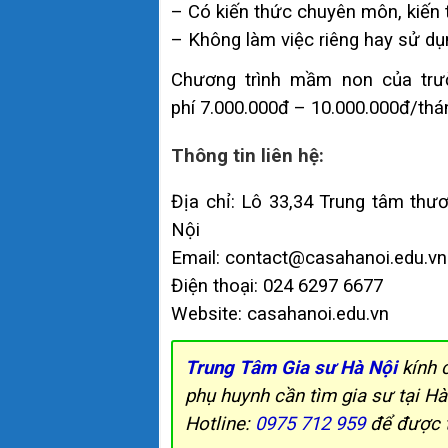
– Có kiến thức chuyên môn, kiến 
– Không làm việc riêng hay sử dụn
Chương trình mầm non của trườ
phí 7.000.000đ – 10.000.000đ/thá
Thông tin liên hệ:
Địa chỉ: Lô 33,34 Trung tâm th
Nội
Email: contact@casahanoi.edu.vn
Điện thoại: 024 6297 6677
Website: casahanoi.edu.vn
Trung Tâm Gia sư Hà Nội
kính 
phụ huynh cần tìm gia sư tại Hà
Hotline:
0975 712 959
để được t