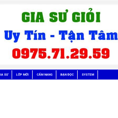
IA SƯ
LỚP MỚI
CẨM NANG
BẠN ĐỌC
SYSTEM