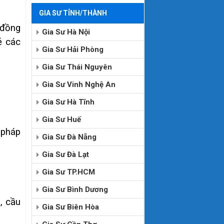
GIA SƯ TỈNH/THÀNH
 đồng
Gia Sư Hà Nội
ẻ các
Gia Sư Hải Phòng
Gia Sư Thái Nguyên
Gia Sư Vinh Nghệ An
Gia Sư Hà Tĩnh
Gia Sư Huế
 pháp
Gia Sư Đà Nẵng
Gia Sư Đà Lạt
Gia Sư TP.HCM
Gia Sư Bình Dương
, cầu
Gia Sư Biên Hòa