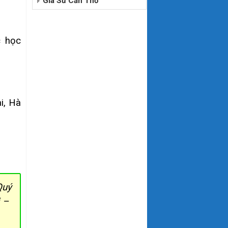
Gia Sư Cần Thơ
 học
i, Hà
Quý
i –