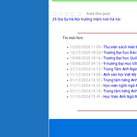
Rate this post
29.Gia Sư Hà Nội
trường mầm non hà nội
Tin mới hơn:
10/05/2026 11:09
-
Thư viện sách Hiện 
10/12/2025 18:24
-
Trường Đại học Bác
10/08/2025 18:16
-
Trường Đại học Quố
10/04/2025 09:16
-
9 trường Đại Học tốt
21/12/2024 16:12
-
Trung Tâm Anh Ngữ 
11/12/2024 19:58
-
Anh văn hội Việt Mỹ
01/12/2024 16:32
-
Trung tâm tiếng An
11/11/2024 16:22
-
Học viện ngôn ngữ 
01/11/2024 16:18
-
Trung tâm tiếng An
11/10/2024 15:41
-
Học Viện Anh Ngữ I