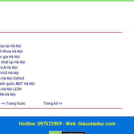
Đại tại Hà Nội
h Khoa Hà Nội
c gia Hà Nội
 nhất tại Hà Nội
ILA Hà Nội
 VUS Hà Nội
h Hà Nội Oxford
Anh quốc ABIT Hà Nội
h Hà Nội LESH
MA Hà Nội
<< Trang truớc
Trang kế >>
Hotline: 097572959 - Web: Giasutaiduc.com