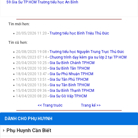
59.Gia Sư TP HCM
Trường tiểu học An Bình
Tin mới hơn:
20/05/2026 11:20
-
Trường tiểu học Bình Triệu Thủ Đức
Tin cũ hơn:
20/08/2025 19:08
-
Trường tiểu học Nguyễn Trung Trực Thủ Đức
06/06/2023 07:14
-
Chương trình dạy kèm gia sư lớp 2 tại TP HCM
20/04/2020 10:25
-
Gia Sư Bình Chánh TP.HCM
19/04/2020 10:30
-
Gia Sư Bình Tân TP.HCM
18/04/2020 13:47
-
Gia Sư Phú Nhuận TP.HCM
17/04/2020 13:51
-
Gia Sư Tân Phú TP.HCM
16/04/2020 13:56
-
Gia sư Tân Bình TP.HCM
15/04/2020 09:36
-
Gia Sư Bình Thạnh TP.HCM
14/04/2020 08:20
-
Gia Sư Gò Vấp TP.HCM
<< Trang truớc
Trang kế >>
DÀNH CHO PHỤ HUYNH
Phụ Huynh Cần Biết