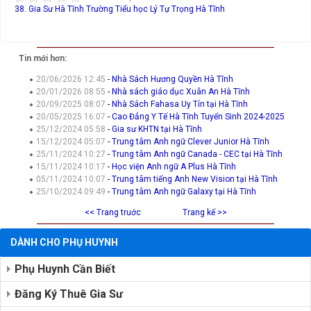
38. Gia Sư Hà Tĩnh
Trường Tiểu học Lý Tự Trọng Hà Tĩnh
Tin mới hơn:
20/06/2026 12:45
-
Nhà Sách Hương Quyền Hà Tĩnh
20/01/2026 08:55
-
Nhà sách giáo dục Xuân An Hà Tĩnh
20/09/2025 08:07
-
Nhà Sách Fahasa Uy Tín tại Hà Tĩnh
20/05/2025 16:07
-
Cao Đẳng Y Tế Hà Tĩnh Tuyển Sinh 2024-2025
25/12/2024 05:58
-
Gia sư KHTN tại Hà Tĩnh
15/12/2024 05:07
-
Trung tâm Anh ngữ Clever Junior Hà Tĩnh
25/11/2024 10:27
-
Trung tâm Anh ngữ Canada - CEC tại Hà Tĩnh
15/11/2024 10:17
-
Học viện Anh ngữ A Plus Hà Tĩnh
05/11/2024 10:07
-
Trung tâm tiếng Anh New Vision tại Hà Tĩnh
25/10/2024 09:49
-
Trung tâm Anh ngữ Galaxy tại Hà Tĩnh
<< Trang truớc
Trang kế >>
DÀNH CHO PHỤ HUYNH
Phụ Huynh Cần Biết
Đăng Ký Thuê Gia Sư