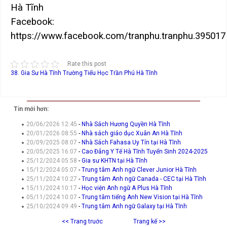
Hà Tĩnh
Facebook:
https://www.facebook.com/tranphu.tranphu.395017
Rate this post
38. Gia Sư Hà Tĩnh
Trường Tiểu Học Trần Phú Hà Tĩnh
Tin mới hơn:
20/06/2026 12:45
-
Nhà Sách Hương Quyền Hà Tĩnh
20/01/2026 08:55
-
Nhà sách giáo dục Xuân An Hà Tĩnh
20/09/2025 08:07
-
Nhà Sách Fahasa Uy Tín tại Hà Tĩnh
20/05/2025 16:07
-
Cao Đẳng Y Tế Hà Tĩnh Tuyển Sinh 2024-2025
25/12/2024 05:58
-
Gia sư KHTN tại Hà Tĩnh
15/12/2024 05:07
-
Trung tâm Anh ngữ Clever Junior Hà Tĩnh
25/11/2024 10:27
-
Trung tâm Anh ngữ Canada - CEC tại Hà Tĩnh
15/11/2024 10:17
-
Học viện Anh ngữ A Plus Hà Tĩnh
05/11/2024 10:07
-
Trung tâm tiếng Anh New Vision tại Hà Tĩnh
25/10/2024 09:49
-
Trung tâm Anh ngữ Galaxy tại Hà Tĩnh
<< Trang truớc
Trang kế >>