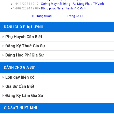
14/11/2024 19:17
-
Xưởng May Hải Đăng - Áo Đồng Phục TP Vinh
14/09/2024 19:08
-
Đồng phục Nafa Thành Phố Vinh
<< Trang truớc
Trang kế >>
DÀNH CHO PHỤ HUYNH
Phụ Huynh Cần Biết
Đăng Ký Thuê Gia Sư
Bảng Học Phí Gia Sư
DÀNH CHO GIA SƯ
Lớp dạy hiện có
Gia Sư Cần Biết
Đăng Ký Làm Gia Sư
GIA SƯ TỈNH/THÀNH