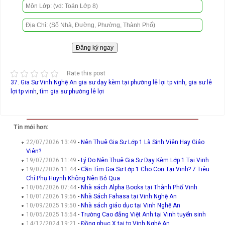
Rate this post
37. Gia Sư Vinh Nghệ An
gia sư dạy kèm tại phường lê lợi tp vinh
,
gia sư lê
lợi tp vinh
,
tìm gia sư phường lê lợi
Tin mới hơn:
22/07/2026 13:49
-
Nên Thuê Gia Sư Lớp 1 Là Sinh Viên Hay Giáo
Viên?
19/07/2026 11:49
-
Lý Do Nên Thuê Gia Sư Dạy Kèm Lớp 1 Tại Vinh
19/07/2026 11:44
-
Cần Tìm Gia Sư Lớp 1 Cho Con Tại Vinh? 7 Tiêu
Chí Phụ Huynh Không Nên Bỏ Qua
10/06/2026 07:44
-
Nhà sách Alpha Books tại Thành Phố Vinh
10/01/2026 19:56
-
Nhà Sách Fahasa tại Vinh Nghệ An
10/09/2025 19:50
-
Nhà sách giáo dục tại Vinh Nghệ An
10/05/2025 15:54
-
Trường Cao đẳng Việt Anh tại Vinh tuyển sinh
14/12/2024 19:21
-
Đồng phục X tại tp Vinh Nghệ An