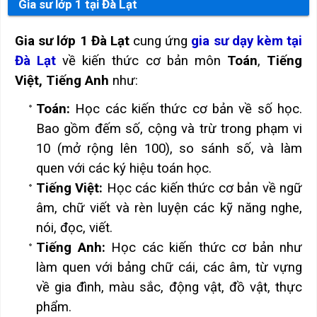
Gia sư lớp 1 tại Đà Lạt
Gia sư lớp 1 Đà Lạt
cung ứng
gia sư dạy kèm tại
Đà Lạt
về kiến thức cơ bản môn
Toán
,
Tiếng
Việt, Tiếng Anh
như:
Toán:
Học các kiến thức cơ bản về số học.
Bao gồm đếm số, cộng và trừ trong phạm vi
10 (mở rộng lên 100), so sánh số, và làm
quen với các ký hiệu toán học.
Tiếng Việt:
Học các kiến thức cơ bản về ngữ
âm, chữ viết và rèn luyện các kỹ năng nghe,
nói, đọc, viết.
Tiếng Anh:
Học các kiến thức cơ bản như
làm quen với bảng chữ cái, các âm, từ vựng
về gia đình, màu sắc, động vật, đồ vật, thực
phẩm.