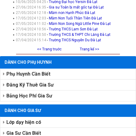
10/06/2025 04:25
-
Trường Đại học Yersin Đà Lạt
27/06/2024 16:35
-
Gia sư Toán bị mất gốc tại Đà Lạt
27/05/2024 12:18
-
Mầm non Hạnh Phúc Đà Lạt
17/05/2024 12:03
-
Mầm Non Tuổi Thần Tiên Đà Lạt
07/05/2024 11:02
-
Mầm Non Song Ngữ Little Pine Đà Lạt
27/04/2024 10:56
-
Trường THCS Lam Sơn Đà Lạt
17/04/2024 10:50
-
Trường THCS & THPT Chi Lăng Đà Lạt
07/04/2024 15:14
-
Trường THCS Nguyễn Du Đà Lạt
<< Trang truớc
Trang kế >>
DÀNH CHO PHỤ HUYNH
Phụ Huynh Cần Biết
Đăng Ký Thuê Gia Sư
Bảng Học Phí Gia Sư
DÀNH CHO GIA SƯ
Lớp dạy hiện có
Gia Sư Cần Biết