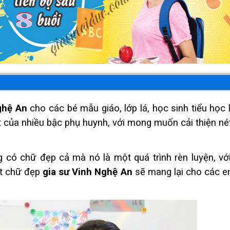
ghệ An
cho các bé mẫu giáo, lớp lá, học sinh tiểu học 
iết của nhiều bậc phụ huynh, với mong muốn cải thiện n
có chữ đẹp cả mà nó là một quá trình rèn luyện, v
ớ
ết chữ đẹp
gia sư Vinh Nghệ An
sẽ mang lại cho các e