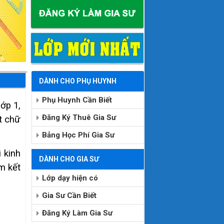
DÀNH CHO PHỤ HUYNH
Phụ Huynh Cần Biết
lớp 1,
Đăng Ký Thuê Gia Sư
ét chữ
Bảng Học Phí Gia Sư
i kinh
DÀNH CHO GIA SƯ
m kết
Lớp dạy hiện có
Gia Sư Cần Biết
Đăng Ký Làm Gia Sư