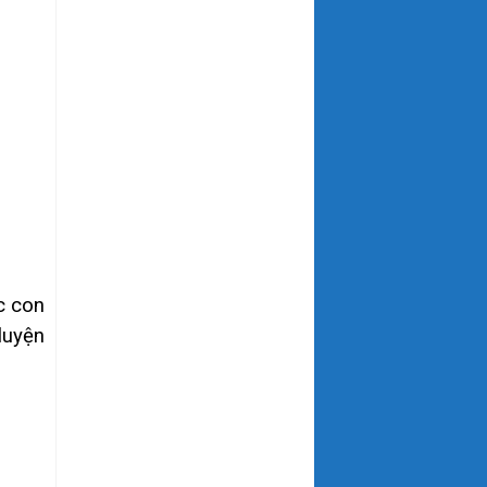
c con
luyện