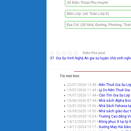
Rate this post
37. Gia Sư Vinh Nghệ An
gia sư luyện chữ vinh ngh
Tin mới hơn:
22/07/2026 13:49
-
Nên Thuê Gia Sư Lớp
19/07/2026 11:49
-
Lý Do Nên Thuê Gia
19/07/2026 11:44
-
Cần Tìm Gia Sư Lớp
10/06/2026 07:44
-
Nhà sách Alpha Boo
10/01/2026 19:56
-
Nhà Sách Fahasa tạ
10/09/2025 19:50
-
Nhà sách giáo dục 
10/05/2025 15:54
-
Trường Cao đẳng Việ
14/12/2024 19:21
-
Đồng phục X tại tp 
14/11/2024 19:17
-
Xưởng May Hải Đăng