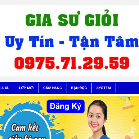
IA SƯ
LỚP MỚI
CẨM NANG
BẠN ĐỌC
SYSTEM