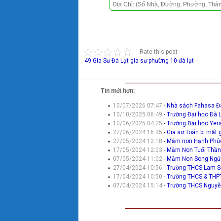
Rate this post
49.Gia Sư Đà Lạt
gia sư phường 10 đà lạt
Tin mới hơn:
10/07/2026 07:47
-
Nhà sách Fahasa Đ
10/10/2025 06:49
-
Trường Đại học Đà 
10/06/2025 04:25
-
Trường Đại học Yers
27/06/2024 16:35
-
Gia sư Toán bị mất 
27/05/2024 12:18
-
Mầm non Hạnh Phúc
17/05/2024 12:03
-
Mầm Non Tuổi Thần 
07/05/2024 11:02
-
Mầm Non Song Ngữ L
27/04/2024 10:56
-
Trường THCS Lam S
17/04/2024 10:50
-
Trường THCS & THPT
07/04/2024 15:14
-
Trường THCS Nguyễ