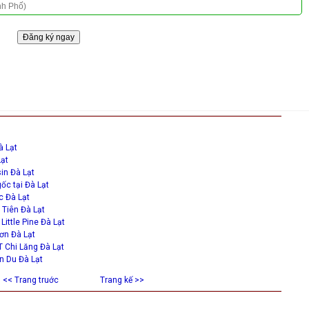
à Lạt
Lạt
in Đà Lạt
gốc tại Đà Lạt
 Đà Lạt
Tiên Đà Lạt
ittle Pine Đà Lạt
ơn Đà Lạt
 Chi Lăng Đà Lạt
n Du Đà Lạt
<< Trang truớc
Trang kế >>