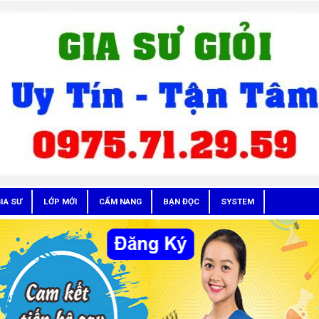
IA SƯ
LỚP MỚI
CẨM NANG
BẠN ĐỌC
SYSTEM