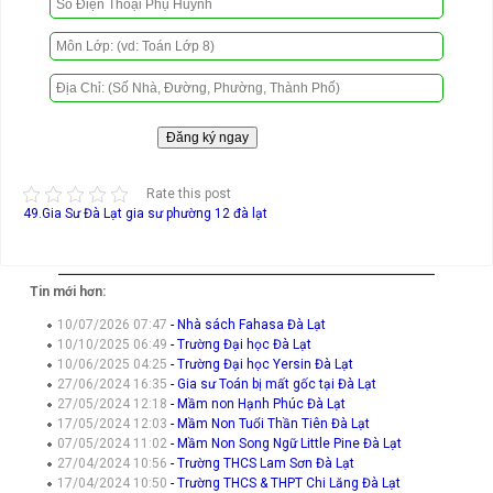
Rate this post
49.Gia Sư Đà Lạt
gia sư phường 12 đà lạt
Tin mới hơn:
10/07/2026 07:47
-
Nhà sách Fahasa Đà Lạt
10/10/2025 06:49
-
Trường Đại học Đà Lạt
10/06/2025 04:25
-
Trường Đại học Yersin Đà Lạt
27/06/2024 16:35
-
Gia sư Toán bị mất gốc tại Đà Lạt
27/05/2024 12:18
-
Mầm non Hạnh Phúc Đà Lạt
17/05/2024 12:03
-
Mầm Non Tuổi Thần Tiên Đà Lạt
07/05/2024 11:02
-
Mầm Non Song Ngữ Little Pine Đà Lạt
27/04/2024 10:56
-
Trường THCS Lam Sơn Đà Lạt
17/04/2024 10:50
-
Trường THCS & THPT Chi Lăng Đà Lạt