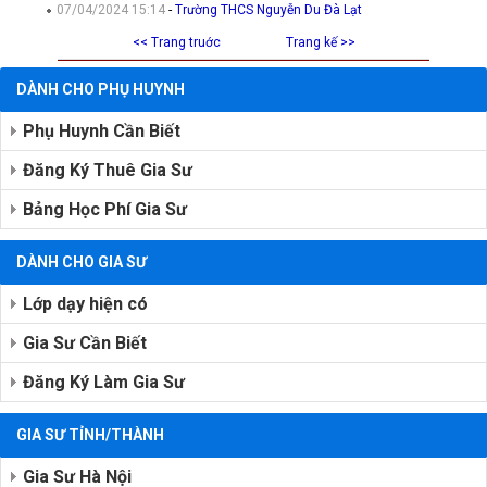
07/04/2024 15:14
-
Trường THCS Nguyễn Du Đà Lạt
<< Trang truớc
Trang kế >>
DÀNH CHO PHỤ HUYNH
Phụ Huynh Cần Biết
Đăng Ký Thuê Gia Sư
Bảng Học Phí Gia Sư
DÀNH CHO GIA SƯ
Lớp dạy hiện có
Gia Sư Cần Biết
Đăng Ký Làm Gia Sư
GIA SƯ TỈNH/THÀNH
Gia Sư Hà Nội