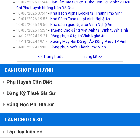
19/07/2026 11:44
-
Cần Tìm Gia Sư Lớp 1 Cho Con Tại Vinh? 7 Tiêu
Chí Phụ Huynh Không Nên Bỏ Qua
10/06/2026 07:44
-
Nhà sách Alpha Books tại Thành Phố Vinh
10/01/2026 19:56
-
Nhà Sách Fahasa tại Vinh Nghệ An
10/09/2025 19:50
-
Nhà sách giáo dục tại Vinh Nghệ An
10/05/2025 15:54
-
Trường Cao đẳng Việt Anh tại Vinh tuyển sinh
14/12/2024 19:21
-
Đồng phục X tại tp Vinh Nghệ An
14/11/2024 19:17
-
Xưởng May Hải Đăng - Áo Đồng Phục TP Vinh
14/09/2024 19:08
-
Đồng phục Nafa Thành Phố Vinh
<< Trang truớc
Trang kế >>
DÀNH CHO PHỤ HUYNH
Phụ Huynh Cần Biết
Đăng Ký Thuê Gia Sư
Bảng Học Phí Gia Sư
DÀNH CHO GIA SƯ
Lớp dạy hiện có