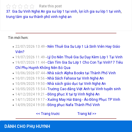
Rate this post
37. Gia Sư Vinh Nghệ An
gia sư lớp 1 tại vinh
,
lợi ích gia sư lớp 1 tại vinh
,
trung tâm gia sư thành phố vinh nghệ an
Tin mới hơn:
22/07/2026 13:49
-
Nên Thuê Gia Sư Lớp 1 Là Sinh Viên Hay Giáo
Viên?
19/07/2026 11:49
-
Lý Do Nên Thuê Gia Sư Dạy Kèm Lớp 1 Tại Vinh
19/07/2026 11:44
-
Cần Tìm Gia Sư Lớp 1 Cho Con Tại Vinh? 7 Tiêu
Chí Phụ Huynh Không Nên Bỏ Qua
10/06/2026 07:44
-
Nhà sách Alpha Books tại Thành Phố Vinh
10/01/2026 19:56
-
Nhà Sách Fahasa tại Vinh Nghệ An
10/09/2025 19:50
-
Nhà sách giáo dục tại Vinh Nghệ An
10/05/2025 15:54
-
Trường Cao đẳng Việt Anh tại Vinh tuyển sinh
14/12/2024 19:21
-
Đồng phục X tại tp Vinh Nghệ An
14/11/2024 19:17
-
Xưởng May Hải Đăng - Áo Đồng Phục TP Vinh
14/09/2024 19:08
-
Đồng phục Nafa Thành Phố Vinh
<< Trang truớc
Trang kế >>
DÀNH CHO PHỤ HUYNH