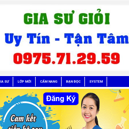
IA SƯ
LỚP MỚI
CẨM NANG
BẠN ĐỌC
SYSTEM