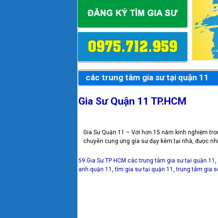
các trung tâm gia sư tại quận 11
Gia Sư Quận 11 TP.HCM
Gia Sư Quận 11 – Với hơn 15 năm kinh nghiệm tron
chuyên cung ứng gia sư dạy kèm tại nhà, được nhi
59.Gia Sư TP HCM
các trung tâm gia sư tại quận 11
,
anh quận 11
,
tìm gia sư tại quận 11
,
trung tâm gia 