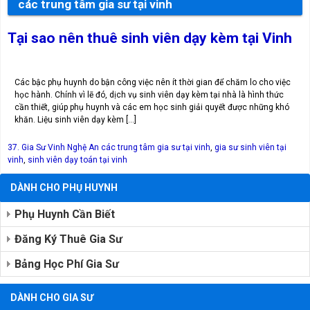
các trung tâm gia sư tại vinh
Tại sao nên thuê sinh viên dạy kèm tại Vinh
Các bậc phụ huynh do bận công việc nên ít thời gian để chăm lo cho việc
học hành. Chính vì lẽ đó, dịch vụ sinh viên dạy kèm tại nhà là hình thức
cần thiết, giúp phụ huynh và các em học sinh giải quyết được những khó
khăn. Liệu sinh viên dạy kèm […]
37. Gia Sư Vinh Nghệ An
các trung tâm gia sư tại vinh
,
gia sư sinh viên tại
vinh
,
sinh viên dạy toán tại vinh
DÀNH CHO PHỤ HUYNH
Phụ Huynh Cần Biết
Đăng Ký Thuê Gia Sư
Bảng Học Phí Gia Sư
DÀNH CHO GIA SƯ