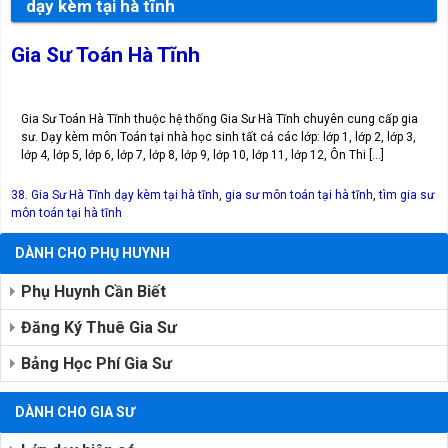
dạy kèm tại hà tĩnh
Gia Sư Toán Hà Tĩnh
Gia Sư Toán Hà Tĩnh thuộc hệ thống Gia Sư Hà Tĩnh chuyên cung cấp gia
sư. Dạy kèm môn Toán tại nhà học sinh tất cả các lớp: lớp 1, lớp 2, lớp 3,
lớp 4, lớp 5, lớp 6, lớp 7, lớp 8, lớp 9, lớp 10, lớp 11, lớp 12, Ôn Thi […]
38. Gia Sư Hà Tĩnh
dạy kèm tại hà tĩnh
,
gia sư môn toán tại hà tĩnh
,
tìm gia sư
môn toán tại hà tĩnh
DÀNH CHO PHỤ HUYNH
Phụ Huynh Cần Biết
Đăng Ký Thuê Gia Sư
Bảng Học Phí Gia Sư
DÀNH CHO GIA SƯ