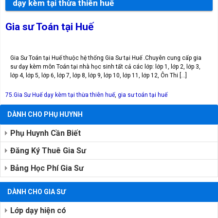
dạy kèm tại thừa thiên huế
Gia sư Toán tại Huế
Gia Sư Toán tại Huế thuộc hệ thống Gia Sư tại Huế .Chuyên cung cấp gia
sư dạy kèm môn Toán tại nhà học sinh tất cả các lớp: lớp 1, lớp 2, lớp 3,
lớp 4, lớp 5, lớp 6, lớp 7, lớp 8, lớp 9, lớp 10, lớp 11, lớp 12, Ôn Thi […]
75.Gia Sư Huế
dạy kèm tại thừa thiên huế
,
gia sư toán tại huế
DÀNH CHO PHỤ HUYNH
Phụ Huynh Cần Biết
Đăng Ký Thuê Gia Sư
Bảng Học Phí Gia Sư
DÀNH CHO GIA SƯ
Lớp dạy hiện có