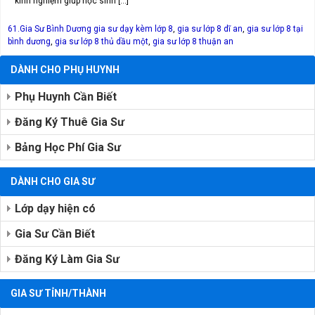
kinh nghiệm giúp học sinh […]
61.Gia Sư Bình Dương
gia sư dạy kèm lớp 8
,
gia sư lớp 8 dĩ an
,
gia sư lớp 8 tại
bình dương
,
gia sư lớp 8 thủ dầu một
,
gia sư lớp 8 thuận an
DÀNH CHO PHỤ HUYNH
Phụ Huynh Cần Biết
Đăng Ký Thuê Gia Sư
Bảng Học Phí Gia Sư
DÀNH CHO GIA SƯ
Lớp dạy hiện có
Gia Sư Cần Biết
Đăng Ký Làm Gia Sư
GIA SƯ TỈNH/THÀNH