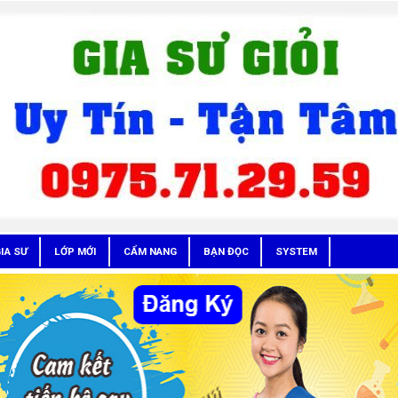
IA SƯ
LỚP MỚI
CẨM NANG
BẠN ĐỌC
SYSTEM