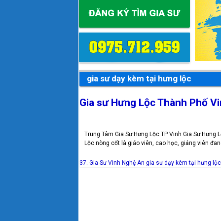
gia sư dạy kèm tại hưng lộc
Gia sư Hưng Lộc Thành Phố V
Trung Tâm Gia Sư Hưng Lộc TP Vinh Gia Sư Hưng Lộ
Lộc nòng cốt là giáo viên, cao học, giảng viên đan
37. Gia Sư Vinh Nghệ An
gia sư dạy kèm tại hưng lộc