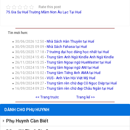
Rate this post
75.Gia Sư Huế
Trường Mầm Non Âu Lạc Tại Huế
Tin mới hơn:
30/06/2026 12:50
-
Nhà Sách Hàn Thuyên tại Huế
30/09/2025 09:09
-
Nhà Sách Fahasa tại Huế
30/05/2025 17:18
-
7 trường đại học đáng học nhất tại Huế
26/12/2024 15:45
-
Trung tâm Anh Ngữ Kindle Anh Ngữ Kindle
26/11/2024 15:25
-
Trung tâm Ngoại ngữ HueMaster tại Huế
16/11/2024 15:19
-
Trung tâm Ngoại ngữ ANI tại Huế
26/10/2024 15:02
-
Trung tâm Tiếng Anh AMA tại Huế
06/10/2024 09:56
-
VUS - Anh Văn Hội Việt Mỹ Huế
26/09/2024 09:27
-
Trung tâm rèn chữ đẹp Cô Ngọc Diệp tại Huế
16/09/2024 09:23
-
Trung tâm rèn chữ đẹp Châu Ngân tại Huế
<< Trang truớc
Trang kế >>
DÀNH CHO PHỤ HUYNH
Phụ Huynh Cần Biết