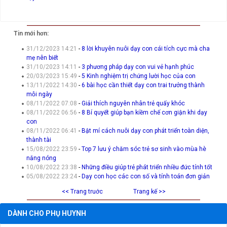
Tin mới hơn:
31/12/2023 14:21
-
8 lời khuyên nuôi dạy con cái tích cực mà cha
mẹ nên biết
31/10/2023 14:11
-
3 phương pháp dạy con vui vẻ hạnh phúc
20/03/2023 15:49
-
5 Kinh nghiệm trị chứng lười học của con
13/11/2022 14:30
-
6 bài học cần thiết dạy con trai trưởng thành
mỗi ngày
08/11/2022 07:08
-
Giải thích nguyên nhân trẻ quấy khóc
08/11/2022 06:56
-
8 Bí quyết giúp bạn kiềm chế cơn giận khi dạy
con
08/11/2022 06:41
-
Bật mí cách nuôi dạy con phát triển toàn diện,
thành tài
15/08/2022 23:59
-
Top 7 lưu ý chăm sóc trẻ sơ sinh vào mùa hè
nắng nóng
10/08/2022 23:38
-
Những điều giúp trẻ phát triển nhiều đức tính tốt
05/08/2022 23:24
-
Dạy con học các con số và tính toán đơn giản
<< Trang truớc
Trang kế >>
DÀNH CHO PHỤ HUYNH