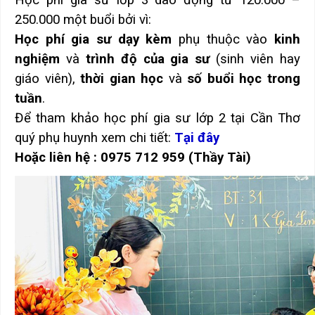
Học phí gia sư lớp 3 dao động từ 120.000 –
250.000 một buổi bởi vì:
Học phí gia sư dạy kèm
phụ thuộc vào
kinh
nghiệm
và
trình độ của gia sư
(sinh viên hay
giáo viên),
thời gian học
và
số buổi học trong
tuần
.
Để tham khảo học phí gia sư lớp 2 tại Cần Thơ
quý phụ huynh xem chi tiết:
Tại đây
Hoặc liên hệ : 0975 712 959 (Thầy Tài)