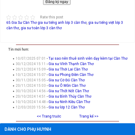
Rate this post
65.Gia Sư Cần Thơ
gia sư tiếng anh lớp 3 cần thơ
,
gia sư tiếng việt lớp 3
cần thơ
,
gia sư toán lớp 3 cần thơ
Tin mới hơn:
10/07/2025 07:01
-
Tại sao nên thuê sinh viên dạy kèm tại Cần Thơ
30/12/2024 15:11
-
Gia sư Vĩnh Thạnh Cần Thơ
20/12/2024 15:09
-
Gia sư Thới Lai Cần Thơ
10/12/2024 15:07
-
Gia sư Phong Điền Cần Thơ
30/11/2024 15:05
-
Gia sư Cờ Đỏ Cần Thơ
20/11/2024 15:03
-
Gia sư Ô Môn Cần Thơ
30/10/2024 14:56
-
Gia sư Thốt Nốt Cần Thơ
20/10/2024 14:51
-
Gia sư Bình Thủy Cần Thơ
10/10/2024 14:48
-
Gia sư Ninh Kiều Cần Thơ
12/03/2020 15:56
-
Gia sư lớp 12 Cần Thơ
<< Trang truớc
Trang kế >>
DÀNH CHO PHỤ HUYNH