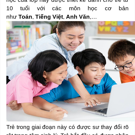
10 tuổi với các môn học cơ bản
như
Toán
,
Tiếng Việt
,
Anh Văn
,…
Trẻ trong giai đoạn này có được sư thay đổi rõ