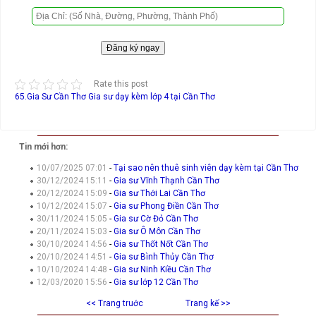
Rate this post
65.Gia Sư Cần Thơ
Gia sư dạy kèm lớp 4 tại Cần Thơ
Tin mới hơn:
10/07/2025 07:01
-
Tại sao nên thuê sinh viên dạy kèm tại Cần Thơ
30/12/2024 15:11
-
Gia sư Vĩnh Thạnh Cần Thơ
20/12/2024 15:09
-
Gia sư Thới Lai Cần Thơ
10/12/2024 15:07
-
Gia sư Phong Điền Cần Thơ
30/11/2024 15:05
-
Gia sư Cờ Đỏ Cần Thơ
20/11/2024 15:03
-
Gia sư Ô Môn Cần Thơ
30/10/2024 14:56
-
Gia sư Thốt Nốt Cần Thơ
20/10/2024 14:51
-
Gia sư Bình Thủy Cần Thơ
10/10/2024 14:48
-
Gia sư Ninh Kiều Cần Thơ
12/03/2020 15:56
-
Gia sư lớp 12 Cần Thơ
<< Trang truớc
Trang kế >>