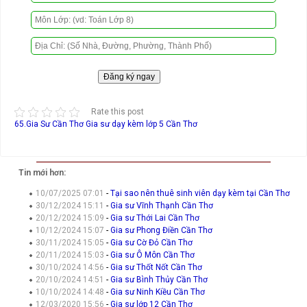
Rate this post
65.Gia Sư Cần Thơ
Gia sư dạy kèm lớp 5 Cần Thơ
Tin mới hơn:
10/07/2025 07:01
-
Tại sao nên thuê sinh viên dạy kèm tại Cần Thơ
30/12/2024 15:11
-
Gia sư Vĩnh Thạnh Cần Thơ
20/12/2024 15:09
-
Gia sư Thới Lai Cần Thơ
10/12/2024 15:07
-
Gia sư Phong Điền Cần Thơ
30/11/2024 15:05
-
Gia sư Cờ Đỏ Cần Thơ
20/11/2024 15:03
-
Gia sư Ô Môn Cần Thơ
30/10/2024 14:56
-
Gia sư Thốt Nốt Cần Thơ
20/10/2024 14:51
-
Gia sư Bình Thủy Cần Thơ
10/10/2024 14:48
-
Gia sư Ninh Kiều Cần Thơ
12/03/2020 15:56
-
Gia sư lớp 12 Cần Thơ