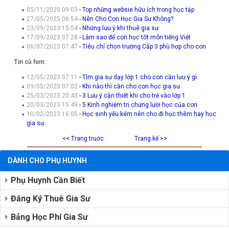
05/11/2025 09:03
-
Top những websie hữu ích trong học tập
27/05/2025 06:54
-
Nên Cho Con Học Gia Sư Không?
23/09/2023 15:54
-
Những lưu ý khi thuê gia sư
17/09/2023 07:28
-
Làm sao để con học tốt môn tiếng Việt
06/07/2023 07:47
-
Tiêu chí chọn trường Cấp 3 phù hợp cho con
Tin cũ hơn:
12/05/2023 07:11
-
Tìm gia sư dạy lớp 1 cho con cần lưu ý gì
09/05/2023 07:02
-
Khi nào thì cần cho con học gia sư
25/03/2023 20:43
-
3 Lưu ý cần thiết khi cho trẻ vào lớp 1
20/03/2023 15:49
-
5 Kinh nghiệm trị chứng lười học của con
10/02/2023 16:05
-
Học sinh yếu kém nên cho đi học thêm hay học
gia sư
<< Trang truớc
Trang kế >>
DÀNH CHO PHỤ HUYNH
Phụ Huynh Cần Biết
Đăng Ký Thuê Gia Sư
Bảng Học Phí Gia Sư