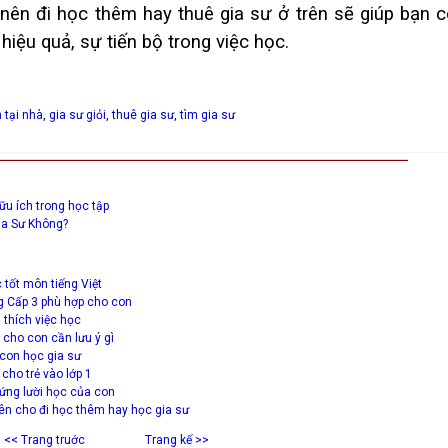
nên đi học thêm hay thuê gia sư ở trên sẽ giúp bạn c
hiệu quả, sự tiến bộ trong việc học.
 tại nhà
,
gia sư giỏi
,
thuê gia sư
,
tìm gia sư
u ích trong học tập
ia Sư Không?
tốt môn tiếng Việt
g Cấp 3 phù hợp cho con
 thích việc học
 cho con cần lưu ý gì
 con học gia sư
 cho trẻ vào lớp 1
hứng lười học của con
ên cho đi học thêm hay học gia sư
<< Trang truớc
Trang kế >>