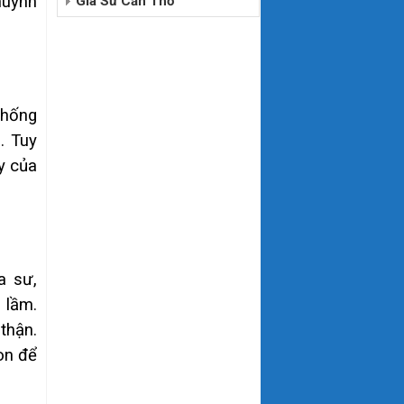
huynh
Gia Sư Cần Thơ
thống
. Tuy
y của
a sư,
 lầm.
thận.
on để