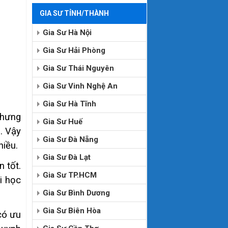
GIA SƯ TỈNH/THÀNH
Gia Sư Hà Nội
Gia Sư Hải Phòng
Gia Sư Thái Nguyên
Gia Sư Vinh Nghệ An
Gia Sư Hà Tĩnh
Nhưng
Gia Sư Huế
. Vậy
Gia Sư Đà Nẵng
hiều.
Gia Sư Đà Lạt
 tốt.
Gia Sư TP.HCM
i học
Gia Sư Bình Dương
Gia Sư Biên Hòa
có ưu