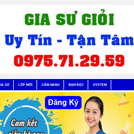
IA SƯ
LỚP MỚI
CẨM NANG
BẠN ĐỌC
SYSTEM