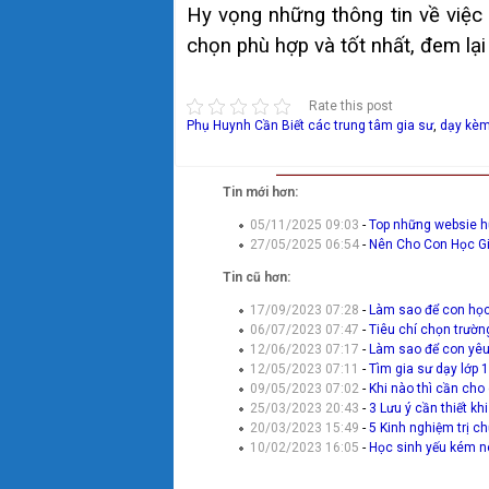
Hy vọng những thông tin về việc 
chọn phù hợp và tốt nhất, đem lại 
Rate this post
Phụ Huynh Cần Biết
các trung tâm gia sư
,
dạy kèm
Tin mới hơn:
05/11/2025 09:03
-
Top những websie hữ
27/05/2025 06:54
-
Nên Cho Con Học G
Tin cũ hơn:
17/09/2023 07:28
-
Làm sao để con học 
06/07/2023 07:47
-
Tiêu chí chọn trườn
12/06/2023 07:17
-
Làm sao để con yêu
12/05/2023 07:11
-
Tìm gia sư dạy lớp 1
09/05/2023 07:02
-
Khi nào thì cần cho
25/03/2023 20:43
-
3 Lưu ý cần thiết khi
20/03/2023 15:49
-
5 Kinh nghiệm trị c
10/02/2023 16:05
-
Học sinh yếu kém n