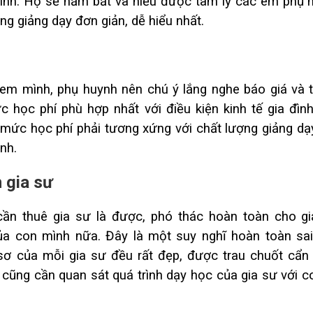
sinh. Họ sẽ nắm bắt và hiểu được tâm lý các em phụ 
 giảng dạy đơn giản, dễ hiểu nhất.
 em mình, phụ huynh nên chú ý lắng nghe báo giá và 
 học phí phù hợp nhất với điều kiện kinh tế gia đình
à mức học phí phải tương xứng với chất lượng giảng dạ
nh.
 gia sư
cần thuê gia sư là được, phó thác hoàn toàn cho gi
a con mình nữa. Đây là một suy nghĩ hoàn toàn sai
sơ của mỗi gia sư đều rất đẹp, được trau chuốt cẩn 
 cũng cần quan sát quá trình dạy học của gia sư với c