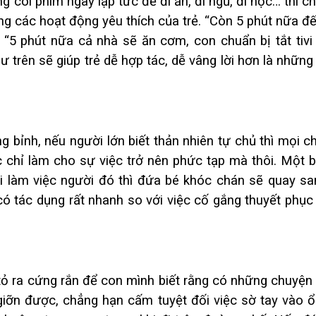
ng coi phim ngay lập tức để đi ăn, đi ngủ, đi học… thì 
ng các hoạt động yêu thích của trẻ. “Còn 5 phút nữa đế
“5 phút nữa cả nhà sẽ ăn cơm, con chuẩn bị tắt tivi 
 trên sẽ giúp trẻ dễ hợp tác, dễ vâng lời hơn là những 
g bỉnh, nếu người lớn biết thản nhiên tự chủ thì mọi c
 chỉ làm cho sự việc trở nên phức tạp mà thôi. Một bé
ai làm việc người đó thì đứa bé khóc chán sẽ quay sa
có tác dụng rất nhanh so với việc cố gắng thuyết phục
 tỏ ra cứng rắn để con mình biết rằng có những chuyện
giỡn được, chẳng hạn cấm tuyệt đối việc sờ tay vào 