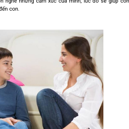
on nghe những cảm xúc của mình, lúc đó sẽ giúp con
đến con.