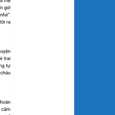
cha mẹ
n giờ
nhé”.
lời ra
huyện
 trai
ng tự
 cháu
 hoàn
ổ cắm