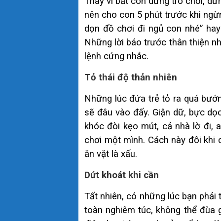
Thay vì bắt con dừng trò chơi, dừ
nên cho con 5 phút trước khi ngừ
dọn đồ chơi đi ngủ con nhé” hay 
Những lời báo trước thân thiện như
lệnh cứng nhắc.
Tỏ thái độ thản nhiên
Những lúc đứa trẻ tỏ ra quá bướn
sẽ đâu vào đấy. Giận dữ, bực dọc
khóc đòi kẹo mút, cả nhà lờ đi, 
chơi một mình. Cách này đôi khi 
ăn vặt là xấu.
Dứt khoát khi cần
Tất nhiên, có những lúc bạn phải
toàn nghiêm túc, không thể đùa 