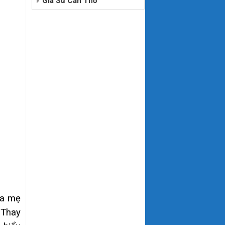
Gia Sư Cần Thơ
ha mẹ
 Thay