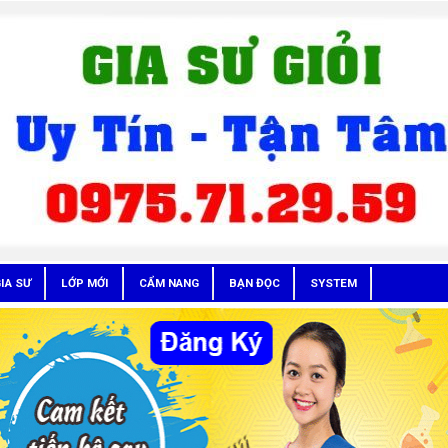
IA SƯ
LỚP MỚI
CẨM NANG
BẠN ĐỌC
SYSTEM