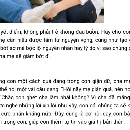
huyết điểm, không phải trẻ không đau buồn. Hãy cho co
 mẹ cần hiểu được tâm tư nguyện vọng, cũng như tạo
hể bớt sợ mà bộc lộ nguyên nhân hay lý do vì sao chúng
cha mẹ sẽ giảm bớt đi.
ng con một cách quá đáng trong cơn giận dữ, cha m
thể nói một vài câu dạng: “Hồi nãy mẹ giận quá, nên hơ
 “Chắc con ghét cha lắm phải không? Vì cha đã mắng
ợc nghe những lời xin lỗi như vậy, con cái chúng ta sẽ
 cực phản kháng nữa. Đây cũng là cơ hội dạy con bà
ôn trọng con, giúp con thêm tự tin vào giá trị bản thân.