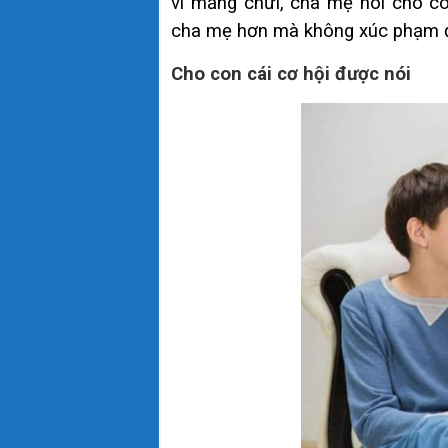
vì mắng chửi, cha mẹ nói cho c
cha mẹ hơn mà không xúc phạm 
Cho con cái cơ hội được nói