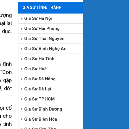
GIA SƯ TỈNH/THÀNH
hượng
Gia Sư Hà Nội
i lại
Gia Sư Hải Phòng
 dục.
Gia Sư Thái Nguyên
Gia Sư Vinh Nghệ An
Gia Sư Hà Tĩnh
 tĩnh
Gia Sư Huế
 “Con
Gia Sư Đà Nẵng
y gặp
, dốt
Gia Sư Đà Lạt
Gia Sư TP.HCM
ọi cố
Gia Sư Bình Dương
ù cho
Gia Sư Biên Hòa
 tính