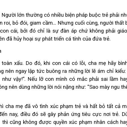
 Người lớn thường có nhiều biện pháp buộc trẻ phải n
roi, bỏ đói, giam cầm… Nhưng cuối cùng, người thất bạ
con cái, bởi đó chỉ là sự đàn áp chứ không phải giáo
n đã hủy hoại sự phát triển cá tính của đứa trẻ.
n
oàn xấu. Do đó, khi con cái có lỗi, cha mẹ hãy bình
g nên ngay lập tức buông ra những lời lẽ ám chỉ kiểu:
 như vậy!”. Nếu lỡ con mình có mắc phải sai lầm ha
ng nên dùng những lời nói nặng như: “Sao mày ngu thế
thì cha mẹ đã vô tình xúc phạm trẻ và hất bỏ tất cả m
đến nay, điều đó sẽ gây phản ứng tiêu cực nơi trẻ. D
 thì cũng không được quyền xúc phạm nhân cách hay