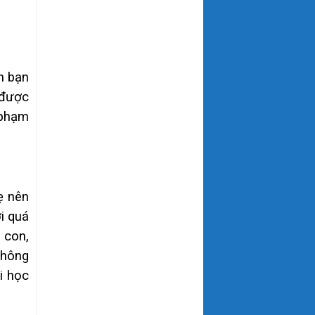
n bạn
 được
 phạm
ẹ nên
i quá
 con,
 không
i học