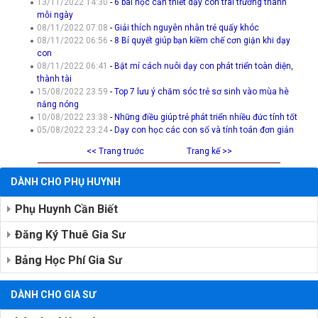
13/11/2022 14:30
-
6 bài học cần thiết dạy con trai trưởng thành
mỗi ngày
08/11/2022 07:08
-
Giải thích nguyên nhân trẻ quấy khóc
08/11/2022 06:56
-
8 Bí quyết giúp bạn kiềm chế cơn giận khi dạy
con
08/11/2022 06:41
-
Bật mí cách nuôi dạy con phát triển toàn diện,
thành tài
15/08/2022 23:59
-
Top 7 lưu ý chăm sóc trẻ sơ sinh vào mùa hè
nắng nóng
10/08/2022 23:38
-
Những điều giúp trẻ phát triển nhiều đức tính tốt
05/08/2022 23:24
-
Dạy con học các con số và tính toán đơn giản
<< Trang truớc
Trang kế >>
DÀNH CHO PHỤ HUYNH
Phụ Huynh Cần Biết
Đăng Ký Thuê Gia Sư
Bảng Học Phí Gia Sư
DÀNH CHO GIA SƯ